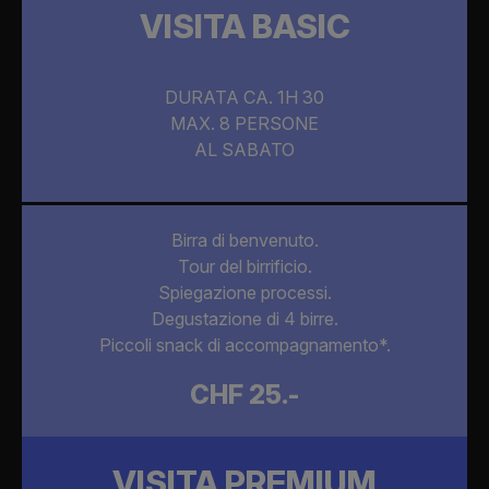
VISITA BASIC
DURATA CA. 1H 30
MAX. 8 PERSONE
AL SABATO
Birra di benvenuto.
Tour del birrificio.
Spiegazione processi.
Degustazione di 4 birre.
Piccoli snack di accompagnamento*.
CHF 25.-
VISITA PREMIUM