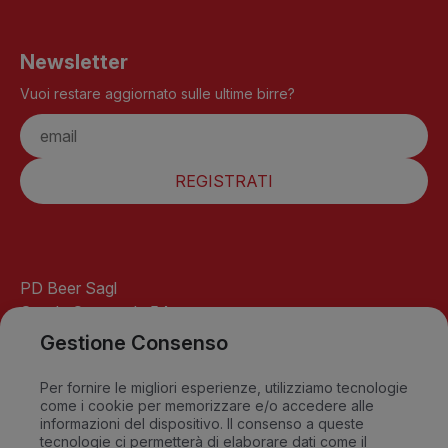
Newsletter
Vuoi restare aggiornato sulle ultime birre?
REGISTRATI
PD Beer Sagl
Strada Cantonale 54
6541 Santa Maria
Gestione Consenso
GR-Switzerland
info@pdbeer.ch
Per fornire le migliori esperienze, utilizziamo tecnologie
come i cookie per memorizzare e/o accedere alle
David +41 76 568 18 56
informazioni del dispositivo. Il consenso a queste
Sandro +41 79 549 09 79
tecnologie ci permetterà di elaborare dati come il