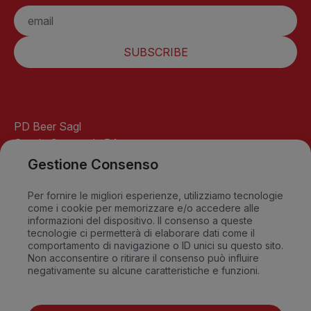
SUBSCRIBE
PD Beer Sagl
Strada Cantonale 54
6541 Santa Maria
Gestione Consenso
GR-Switzerland
info@pdbeer.ch
Per fornire le migliori esperienze, utilizziamo tecnologie
come i cookie per memorizzare e/o accedere alle
David +41 76 568 18 56
informazioni del dispositivo. Il consenso a queste
Sandro +41 79 549 09 79
tecnologie ci permetterà di elaborare dati come il
comportamento di navigazione o ID unici su questo sito.
Non acconsentire o ritirare il consenso può influire
negativamente su alcune caratteristiche e funzioni.
FAQ